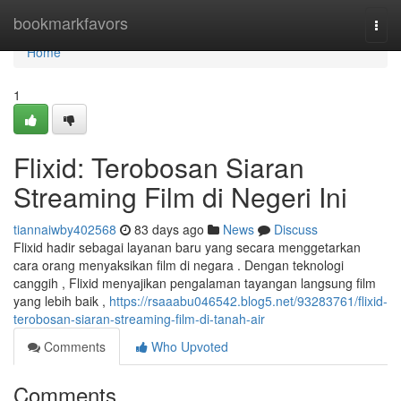
Home
bookmarkfavors
Togg
navi
Home
1
Flixid: Terobosan Siaran
Streaming Film di Negeri Ini
tiannaiwby402568
83 days ago
News
Discuss
Flixid hadir sebagai layanan baru yang secara menggetarkan
cara orang menyaksikan film di negara . Dengan teknologi
canggih , Flixid menyajikan pengalaman tayangan langsung film
yang lebih baik ,
https://rsaaabu046542.blog5.net/93283761/flixid-
terobosan-siaran-streaming-film-di-tanah-air
Comments
Who Upvoted
Comments