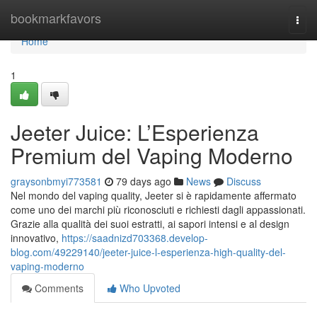
Home
bookmarkfavors
Togg
navi
Home
1
Jeeter Juice: L’Esperienza
Premium del Vaping Moderno
graysonbmyi773581
79 days ago
News
Discuss
Nel mondo del vaping quality, Jeeter si è rapidamente affermato
come uno dei marchi più riconosciuti e richiesti dagli appassionati.
Grazie alla qualità dei suoi estratti, ai sapori intensi e al design
innovativo,
https://saadnizd703368.develop-
blog.com/49229140/jeeter-juice-l-esperienza-high-quality-del-
vaping-moderno
Comments
Who Upvoted