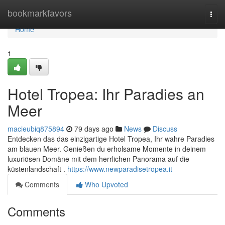
Home
bookmarkfavors
Togg
navi
Home
1
Hotel Tropea: Ihr Paradies an
Meer
macieubiq875894
79 days ago
News
Discuss
Entdecken das das einzigartige Hotel Tropea, Ihr wahre Paradies
am blauen Meer. Genießen du erholsame Momente in deinem
luxuriösen Domäne mit dem herrlichen Panorama auf die
küstenlandschaft .
https://www.newparadisetropea.it
Comments
Who Upvoted
Comments