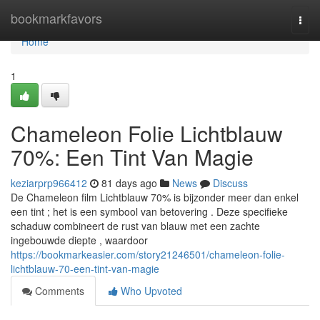
Home
bookmarkfavors
Togg
navi
Home
1
Chameleon Folie Lichtblauw
70%: Een Tint Van Magie
keziarprp966412
81 days ago
News
Discuss
De Chameleon film Lichtblauw 70% is bijzonder meer dan enkel
een tint ; het is een symbool van betovering . Deze specifieke
schaduw combineert de rust van blauw met een zachte
ingebouwde diepte , waardoor
https://bookmarkeasier.com/story21246501/chameleon-folie-
lichtblauw-70-een-tint-van-magie
Comments
Who Upvoted