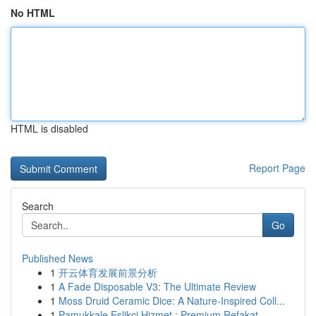
No HTML
HTML is disabled
Report Page
Search
Go
Published News
1
开云体育发展前景分析
1
A Fade Disposable V3: The Ultimate Review
1
Moss Druid Ceramic Dice: A Nature-Inspired Coll...
1
Pamukkale Eşlikçi Hizmet : Premium Refakat...