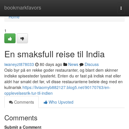
Home
bookmarkfavors
Togg
navi
Home
1
En smaksfull reise til India
iwaneyzt878033
80 days ago
News
Discuss
Oslo byr på en rekke goder restauranter, og blant dem skinner
indiske spisesteder lyssterkt. Enten du er fast på indisk mat eller
aldri har smakt det før, vil disse restaurantene beleie deg med en
kulinarisk
https://liviaomyb882127.blog5.net/90170763/en-
opplevelsesrik-tur-til-indien
Comments
Who Upvoted
Comments
Submit a Comment