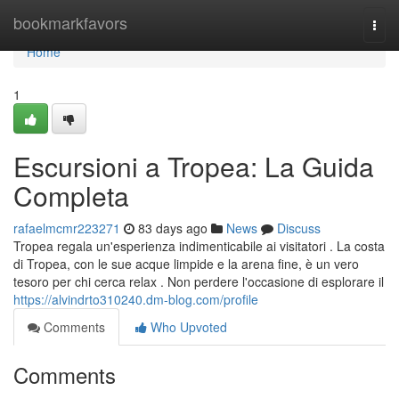
Home
bookmarkfavors
Togg
navi
Home
1
Escursioni a Tropea: La Guida
Completa
rafaelmcmr223271
83 days ago
News
Discuss
Tropea regala un'esperienza indimenticabile ai visitatori . La costa
di Tropea, con le sue acque limpide e la arena fine, è un vero
tesoro per chi cerca relax . Non perdere l'occasione di esplorare il
https://alvindrto310240.dm-blog.com/profile
Comments
Who Upvoted
Comments