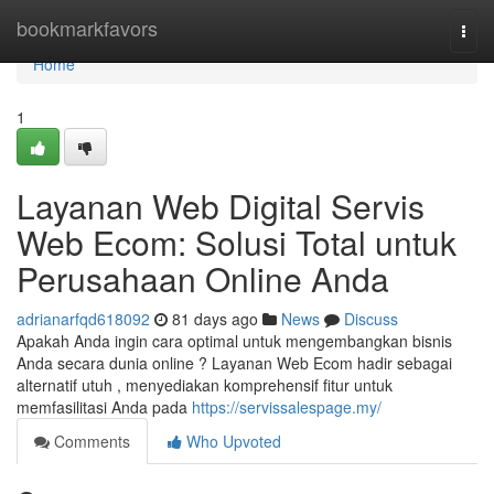
Home
bookmarkfavors
Togg
navi
Home
1
Layanan Web Digital Servis
Web Ecom: Solusi Total untuk
Perusahaan Online Anda
adrianarfqd618092
81 days ago
News
Discuss
Apakah Anda ingin cara optimal untuk mengembangkan bisnis
Anda secara dunia online ? Layanan Web Ecom hadir sebagai
alternatif utuh , menyediakan komprehensif fitur untuk
memfasilitasi Anda pada
https://servissalespage.my/
Comments
Who Upvoted