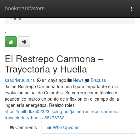
Home
bookmarkfavors
Togg
navi
Home
1
El Restrepo Carmona –
Trayectoria y Huella
saadrlvr362818
84 days ago
News
Discuss
Jaime Restrepo Carmona fue una figura importante en la
evolución actual de Colombia. Su carrera como técnico y
académico marcó un punto de inflexión en el campo de la
ingeniería energética. Realizó roles
https://neilhdkz502323.isblog.net/jaime-restrepo-carmona-
trayectoria-y-huella-58173782
Comments
Who Upvoted