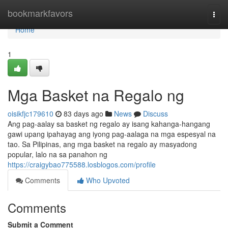
Home
bookmarkfavors
Togg
navi
Home
1
Mga Basket na Regalo ng
oisikfjc179610
83 days ago
News
Discuss
Ang pag-aalay sa basket ng regalo ay isang kahanga-hangang
gawi upang ipahayag ang iyong pag-aalaga na mga espesyal na
tao. Sa Pilipinas, ang mga basket na regalo ay masyadong
popular, lalo na sa panahon ng
https://craigybao775588.losblogos.com/profile
Comments
Who Upvoted
Comments
Submit a Comment