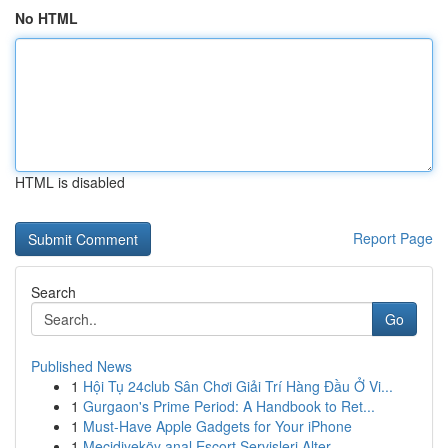
No HTML
HTML is disabled
Report Page
Search
Go
Published News
1
Hội Tụ 24club Sân Chơi Giải Trí Hàng Đầu Ở Vi...
1
Gurgaon's Prime Period: A Handbook to Ret...
1
Must-Have Apple Gadgets for Your iPhone
1
Mecidiyeköy anal Escort Servisleri Alter...