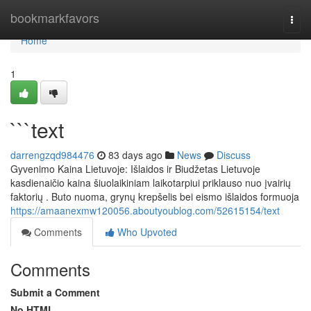
Home
bookmarkfavors
Togg
navi
Home
1
```text
darrengzqd984476
83 days ago
News
Discuss
Gyvenimo Kaina Lietuvoje: Išlaidos ir Biudžetas Lietuvoje
kasdienaičio kaina šiuolaikiniam laikotarpiui priklauso nuo įvairių
faktorių . Buto nuoma, grynų krepšelis bei eismo išlaidos formuoja
https://amaanexmw120056.aboutyoublog.com/52615154/text
Comments
Who Upvoted
Comments
Submit a Comment
No HTML