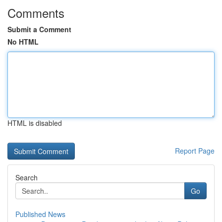
Comments
Submit a Comment
No HTML
HTML is disabled
Report Page
Search
Go
Published News