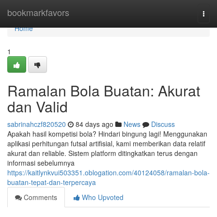
Home
bookmarkfavors
Togg
navi
Home
1
Ramalan Bola Buatan: Akurat
dan Valid
sabrinahczf820520
84 days ago
News
Discuss
Apakah hasil kompetisi bola? Hindari bingung lagi! Menggunakan
aplikasi perhitungan futsal artifisial, kami memberikan data relatif
akurat dan reliable. Sistem platform ditingkatkan terus dengan
informasi sebelumnya
https://kaitlynkvui503351.oblogation.com/40124058/ramalan-bola-
buatan-tepat-dan-terpercaya
Comments
Who Upvoted