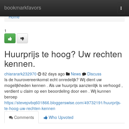
Home
bookmarkfavors
Togg
navi
Home
1
Huurprijs te hoog? Uw rechten
kennen.
chiararark232970
82 days ago
News
Discuss
Is de huurovereenkomst echt onredelijk? Wij dient uw
mogelijkheden kennen . Als uw huurprijs aanzienlijk is verhoogd ,
verdient u claim op een beoordeling door een . Wij kunnen
beroep
https://stevepvbq601866.bloggerswise.com/49732191/huurprijs-
te-hoog-uw-rechten-kennen
Comments
Who Upvoted