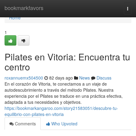
Home
bookmarkfavors
Togg
navi
Home
1
Pilates en Vitoria: Encuentra tu
centro
roxannuemx504500
82 days ago
News
Discuss
En el corazón de Vitoria, te conectamos a un viaje de
autodescubrimiento a través del método Pilates. Nuestra
experiencia por el Pilates se traduce en una práctica efectiva,
adaptada a tus necesidades y objetivos.
https://bookmarkangaroo.com/story21583051/descubre-tu-
equilibrio-con-pilates-en-vitoria
Comments
Who Upvoted