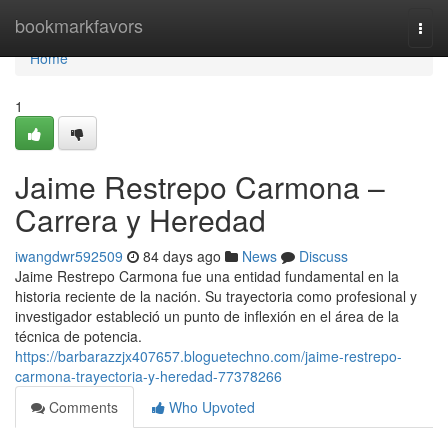
Home
bookmarkfavors
Togg
navi
Home
1
Jaime Restrepo Carmona –
Carrera y Heredad
iwangdwr592509
84 days ago
News
Discuss
Jaime Restrepo Carmona fue una entidad fundamental en la
historia reciente de la nación. Su trayectoria como profesional y
investigador estableció un punto de inflexión en el área de la
técnica de potencia.
https://barbarazzjx407657.bloguetechno.com/jaime-restrepo-
carmona-trayectoria-y-heredad-77378266
Comments
Who Upvoted