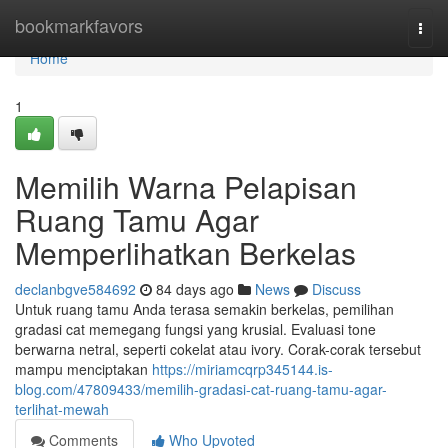
Home
bookmarkfavors
Togg
navi
Home
1
Memilih Warna Pelapisan
Ruang Tamu Agar
Memperlihatkan Berkelas
declanbgve584692
84 days ago
News
Discuss
Untuk ruang tamu Anda terasa semakin berkelas, pemilihan
gradasi cat memegang fungsi yang krusial. Evaluasi tone
berwarna netral, seperti cokelat atau ivory. Corak-corak tersebut
mampu menciptakan
https://miriamcqrp345144.is-
blog.com/47809433/memilih-gradasi-cat-ruang-tamu-agar-
terlihat-mewah
Comments
Who Upvoted