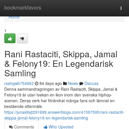
Home
bookmarkfavors
Togg
navi
Home
1
Rani Rastaciti, Skippa, Jamal
& Felony19: En Legendarisk
Samling
rsahgwb754962
84 days ago
News
Discuss
Denna sammandragningen av Rani Rastaciti, Skippa, Jamal &
Felony19 är utan tvekan en ikon inom den svenska hiphop-
scenen. Deras verk har förändrat många fans och lämnat en
bestående eftermäle
https://junaidiajt291699.answerblogs.com/41597595/rani-rastaciti-
skippa-jamal-felony19-en-legendarisk-samling
Comments
Who Upvoted