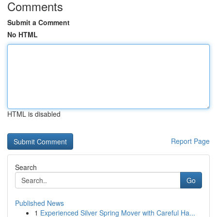
Comments
Submit a Comment
No HTML
HTML is disabled
Report Page
Search
Go
Published News
1
Experienced Silver Spring Mover with Careful Ha...