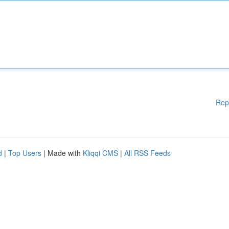
Rep
d
|
Top Users
| Made with
Kliqqi CMS
|
All RSS Feeds