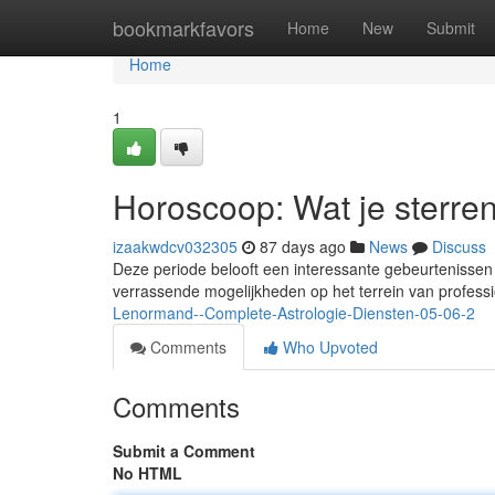
Home
bookmarkfavors
Home
New
Submit
Home
1
Horoscoop: Wat je sterre
izaakwdcv032305
87 days ago
News
Discuss
Deze periode belooft een interessante gebeurteniss
verrassende mogelijkheden op het terrein van profess
Lenormand--Complete-Astrologie-Diensten-05-06-2
Comments
Who Upvoted
Comments
Submit a Comment
No HTML