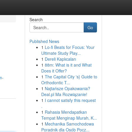
Search
Go
Published News
1
Lo-fi Beats for Focus: Your
Ultimate Study Play...
1
Dereli Kaplıcaları
1
88m: What is it and What
Does it Offer?
1
The Capital City 's} Guide to
n-
Orthodontic T...
1
Najtańsze Opakowania?
Deal.pl Ma Rozwiązanie!
1
I cannot satisfy this request
.
1
Rahasia Mendapatkan
Tempat Menginap Murah, K...
1
Mechanika Samochodowa
Poradnik dla Osób Pocz...