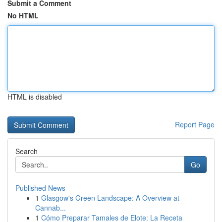
Submit a Comment
No HTML
HTML is disabled
Report Page
Search
Go
Published News
1
Glasgow's Green Landscape: A Overview at
Cannab...
1
Cómo Preparar Tamales de Elote: La Receta