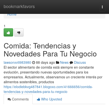
Home
bookmarkfavors
Togg
navi
Home
1
Comida: Tendencias y
Novedades Para Tu Negocio
lawsonxvti983980
88 days ago
News
Discuss
El sector alimentario de comida está siempre en constante
evolución, presentando nuevas oportunidades para los
empresarios. Actualmente, observamos un creciente interés por
alimentos sostenibles, productos
https://elodiebkvg487841.blogoxo.com/41666656/comida-
tendencias-y-novedades-para-tu-negocio
Comments
Who Upvoted