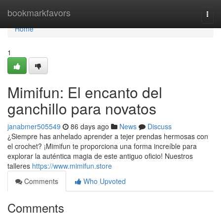
Home
bookmarkfavors
Togg
navi
Home
1
Mimifun: El encanto del
ganchillo para novatos
janabmer505549
86 days ago
News
Discuss
¿Siempre has anhelado aprender a tejer prendas hermosas con
el crochet? ¡Mimifun te proporciona una forma increíble para
explorar la auténtica magia de este antiguo oficio! Nuestros
talleres
https://www.mimifun.store
Comments
Who Upvoted
Comments