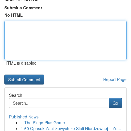
Submit a Comment
No HTML
HTML is disabled
Report Page
Search
Go
Published News
1
The Bingo Plus Game
1
60 Opasek Zaciskowych ze Stali Nierdzewnej – Ze...