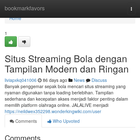
Home
bookmarkfavors
Togg
navi
Home
1
Situs Streaming Bola dengan
Tampilan Modern dan Ringan
liviapxkq041006
86 days ago
News
Discuss
Banyak penggemar sepak bola mencari situs streaming yang
nyaman digunakan tanpa loading berlebihan. Tampilan
sederhana dan kecepatan akses menjadi faktor penting dalam
memilih platform olahraga online. JALALIVE menjadi
https://neildwex352298.wonderkingwiki.com/user
Comments
Who Upvoted
Comments