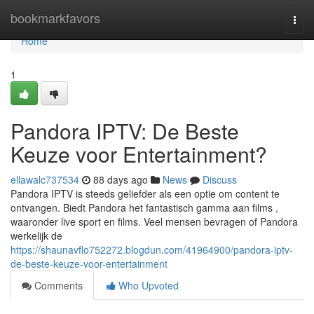
Home
bookmarkfavors
Togg
navi
Home
1
Pandora IPTV: De Beste
Keuze voor Entertainment?
ellawalc737534
88 days ago
News
Discuss
Pandora IPTV is steeds geliefder als een optie om content te
ontvangen. Biedt Pandora het fantastisch gamma aan films ,
waaronder live sport en films. Veel mensen bevragen of Pandora
werkelijk de
https://shaunavflo752272.blogdun.com/41964900/pandora-iptv-
de-beste-keuze-voor-entertainment
Comments
Who Upvoted