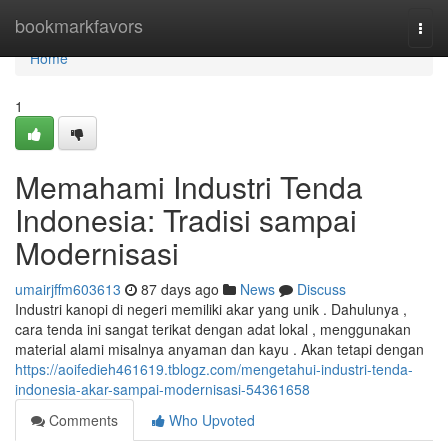
Home
bookmarkfavors
Togg
navi
Home
1
Memahami Industri Tenda
Indonesia: Tradisi sampai
Modernisasi
umairjffm603613
87 days ago
News
Discuss
Industri kanopi di negeri memiliki akar yang unik . Dahulunya ,
cara tenda ini sangat terikat dengan adat lokal , menggunakan
material alami misalnya anyaman dan kayu . Akan tetapi dengan
https://aoifedieh461619.tblogz.com/mengetahui-industri-tenda-
indonesia-akar-sampai-modernisasi-54361658
Comments
Who Upvoted