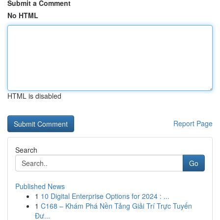
Submit a Comment
No HTML
HTML is disabled
Report Page
Search
Go
Published News
1
10 Digital Enterprise Options for 2024 : ...
1
C168 – Khám Phá Nền Tảng Giải Trí Trực Tuyến
Đư...