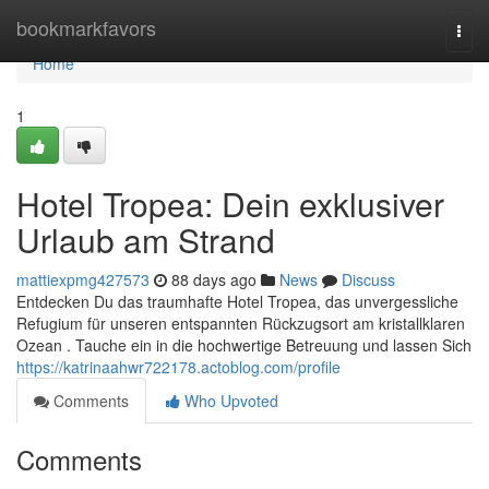
Home
bookmarkfavors
Togg
navi
Home
1
Hotel Tropea: Dein exklusiver
Urlaub am Strand
mattiexpmg427573
88 days ago
News
Discuss
Entdecken Du das traumhafte Hotel Tropea, das unvergessliche
Refugium für unseren entspannten Rückzugsort am kristallklaren
Ozean . Tauche ein in die hochwertige Betreuung und lassen Sich
https://katrinaahwr722178.actoblog.com/profile
Comments
Who Upvoted
Comments