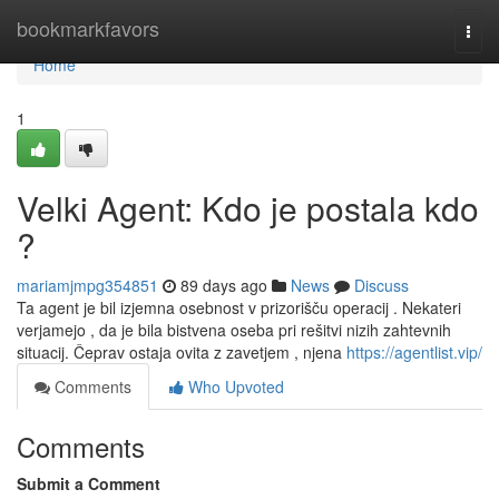
Home
bookmarkfavors
Togg
navi
Home
1
Velki Agent: Kdo je postala kdo
?
mariamjmpg354851
89 days ago
News
Discuss
Ta agent je bil izjemna osebnost v prizorišču operacij . Nekateri
verjamejo , da je bila bistvena oseba pri rešitvi nizih zahtevnih
situacij. Čeprav ostaja ovita z zavetjem , njena
https://agentlist.vip/
Comments
Who Upvoted
Comments
Submit a Comment