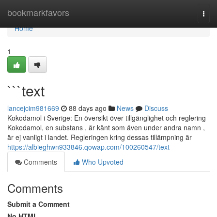
Home
bookmarkfavors
Togg
navi
Home
1
```text
lancejcim981669
88 days ago
News
Discuss
Kokodamol i Sverige: En översikt över tillgänglighet och reglering
Kokodamol, en substans , är känt som även under andra namn ,
är ej vanligt i landet. Regleringen kring dessas tillämpning är
https://albieghwn933846.qowap.com/100260547/text
Comments
Who Upvoted
Comments
Submit a Comment
No HTML