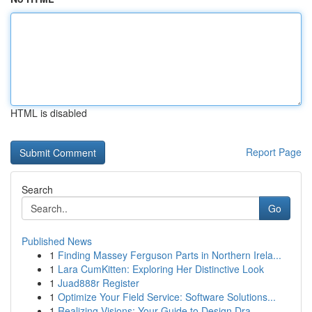
HTML is disabled
Report Page
Search
Go
Published News
1
Finding Massey Ferguson Parts in Northern Irela...
1
Lara CumKitten: Exploring Her Distinctive Look
1
Juad888r Register
1
Optimize Your Field Service: Software Solutions...
1
Realizing Visions: Your Guide to Design Dra...