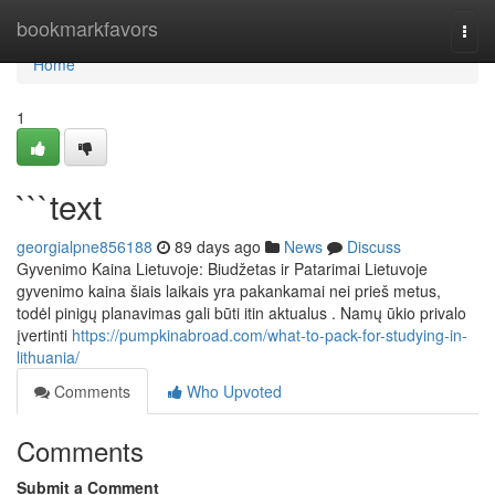
Home
bookmarkfavors
Togg
navi
Home
1
```text
georgialpne856188
89 days ago
News
Discuss
Gyvenimo Kaina Lietuvoje: Biudžetas ir Patarimai Lietuvoje
gyvenimo kaina šiais laikais yra pakankamai nei prieš metus,
todėl pinigų planavimas gali būti itin aktualus . Namų ūkio privalo
įvertinti
https://pumpkinabroad.com/what-to-pack-for-studying-in-
lithuania/
Comments
Who Upvoted
Comments
Submit a Comment