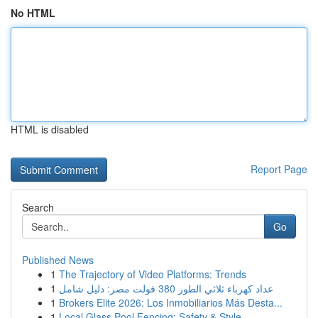
No HTML
HTML is disabled
Report Page
Search
Go
Published News
1
The Trajectory of Video Platforms: Trends
1
عداد كهرباء ثلاثي الطور 380 فولت مصر: دليل شامل
1
Brokers Elite 2026: Los Inmobiliarios Más Desta...
1
Local Glass Pool Fencing: Safety & Style