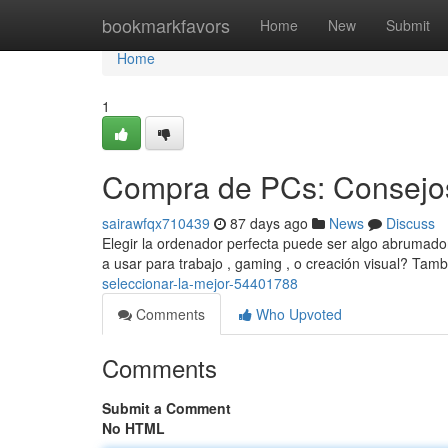
Home
bookmarkfavors
Home
New
Submit
Home
1
Compra de PCs: Consejos
sairawfqx710439
87 days ago
News
Discuss
Elegir la ordenador perfecta puede ser algo abrumador
a usar para trabajo , gaming , o creación visual? Ta
seleccionar-la-mejor-54401788
Comments
Who Upvoted
Comments
Submit a Comment
No HTML