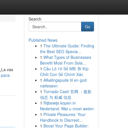
Search
Go
Published News
1
The Ultimate Guide: Finding
the Best SEO Specia...
1
What Types of Businesses
Benefit Most From Sola...
1
Cầu Lô 10 Số MB: Bí Kíp
 ¿La vas
Chốt Con Số Chính Xác
-para-
1
Afkølingspude til en god
nattesøvn
1
Tornado Cash 官网 ：最新
动态 与 权威 信息
1
Rijbewijs kopen in
Nederland: Wat u moet weten
1
Private Pleasures: Your
Handbook to Discreet...
1
Boost Your Page Builder: