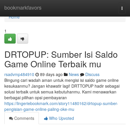
Home
bookmarkfavors
Togg
navi
Home
1
DRTOPUP: Sumber Isi Saldo
Game Online Terbaik mu
rsadvmp484910
89 days ago
News
Discuss
Bingung cari wadah aman untuk mengisi isi saldo game online
kesukaanmu? Jangan khawatir lagi! DRTTOPUP hadir sebagai
solusi terbaik untuk semua kebutuhanmu. Kami menawarkan
berbagai pilihan opsi pembayaran
https://lingeriebookmark.com/story11480162/drtopup-sumber-
pengisian-game-online-paling-oke-mu
Comments
Who Upvoted