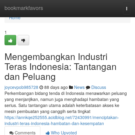
Home
bookmarkfavors
Togg
navi
Home
1
Mengembangkan Industri
Teras Indonesia: Tantangan
dan Peluang
joycevpob985728
88 days ago
News
Discuss
Perkembangan bidang tenda di Indonesia menawarkan peluang
yang menjanjikan, namun juga menghadapi hambatan yang
serius. Satu tantangan utama adalah keterbatasan akses ke
mesin pembuatan yang canggih serta tingkat
https://iannkqe252555.acidblog.net/72430991/menciptakan-
industri-teras-indonesia-hambatan-dan-kesempatan
Comments
Who Upvoted