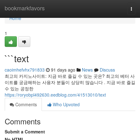
Home
bookmarkfavors
Togg
navi
Home
1
```text
caoimhefvhx791833
91 days ago
News
Discuss
최고의 카지노사이트: 지금 바로 즐길 수 있는 곳은? 최고의 베터 사
이트를 궁금해하는 사용자 분들이 상당히 많습니다 . 지금 바로 즐길
수 있는 공정한
https://roryobpl492630.eedblog.com/41513010/text
Comments
Who Upvoted
Comments
Submit a Comment
No HTML