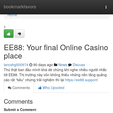
Home
bookmarkfavors
Togg
navi
Home
1
EE88: Your final Online Casino
place
iancshg500974
90 days ago
News
Discuss
Thú thật ban đầu mình khá dè chừng khi nghe nhiều người nhắc
tới EE88. Thị trường này vốn không thiếu những nền tảng quảng
cáo rất “kêu” nhưng trải nghiệm thì lại
https://ee88.support/
Comments
Who Upvoted
Comments
Submit a Comment