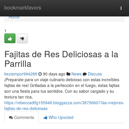
Home
bookmarkfavors
Togg
navi
Home
1
Fajitas de Res Deliciosas a la
Parrilla
keziampor994288
90 days ago
News
Discuss
¡Preparate para un viaje culinario delicioso con estas increíbles
fajitas de res! Grilladas a la perfección en el fuego, estas fajitas
son una fiesta para tus sentidos. Con su sabor cargado y su
textura tan rica,
https://rebeccadtfg155948.bloggazza.com/38756607/las-mejores-
fajitas-de-res-deliciosas
Comments
Who Upvoted