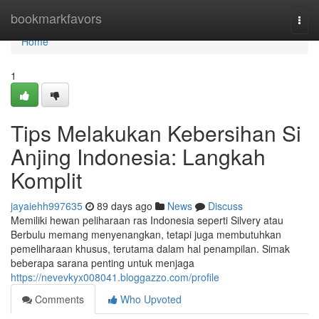
Home
bookmarkfavors
Togg
navi
Home
1
Tips Melakukan Kebersihan Si
Anjing Indonesia: Langkah
Komplit
jayaiehh997635
89 days ago
News
Discuss
Memiliki hewan peliharaan ras Indonesia seperti Silvery atau
Berbulu memang menyenangkan, tetapi juga membutuhkan
pemeliharaan khusus, terutama dalam hal penampilan. Simak
beberapa sarana penting untuk menjaga
https://nevevkyx008041.bloggazzo.com/profile
Comments
Who Upvoted