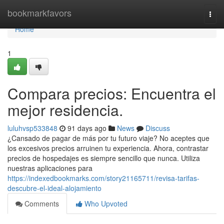
Home
bookmarkfavors
Togg
navi
Home
1
Compara precios: Encuentra el
mejor residencia.
luluhvsp533848
91 days ago
News
Discuss
¿Cansado de pagar de más por tu futuro viaje? No aceptes que
los excesivos precios arruinen tu experiencia. Ahora, contrastar
precios de hospedajes es siempre sencillo que nunca. Utiliza
nuestras aplicaciones para
https://indexedbookmarks.com/story21165711/revisa-tarifas-
descubre-el-ideal-alojamiento
Comments
Who Upvoted