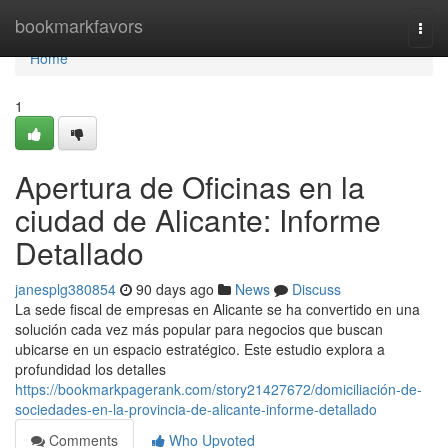
Home
bookmarkfavors
Togg
navi
Home
1
Apertura de Oficinas en la
ciudad de Alicante: Informe
Detallado
janesplg380854
90 days ago
News
Discuss
La sede fiscal de empresas en Alicante se ha convertido en una
solución cada vez más popular para negocios que buscan
ubicarse en un espacio estratégico. Este estudio explora a
profundidad los detalles
https://bookmarkpagerank.com/story21427672/domiciliación-de-
sociedades-en-la-provincia-de-alicante-informe-detallado
Comments
Who Upvoted