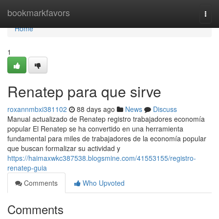
Home
bookmarkfavors
Togg
navi
Home
1
Renatep para que sirve
roxannmbxi381102
88 days ago
News
Discuss
Manual actualizado de Renatep registro trabajadores economía
popular El Renatep se ha convertido en una herramienta
fundamental para miles de trabajadores de la economía popular
que buscan formalizar su actividad y
https://haimaxwkc387538.blogsmine.com/41553155/registro-
renatep-guia
Comments
Who Upvoted
Comments