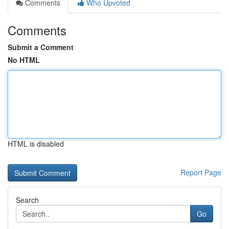
Comments
Who Upvoted
Comments
Submit a Comment
No HTML
HTML is disabled
Report Page
Search
Go