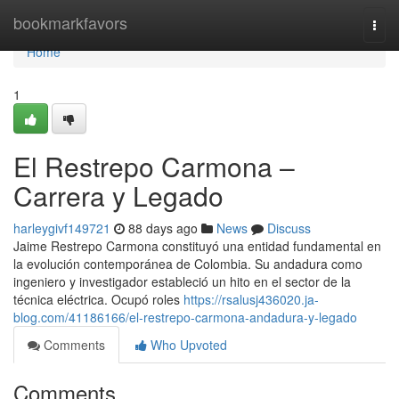
Home
bookmarkfavors
Togg
navi
Home
1
El Restrepo Carmona –
Carrera y Legado
harleygivf149721
88 days ago
News
Discuss
Jaime Restrepo Carmona constituyó una entidad fundamental en
la evolución contemporánea de Colombia. Su andadura como
ingeniero y investigador estableció un hito en el sector de la
técnica eléctrica. Ocupó roles
https://rsalusj436020.ja-
blog.com/41186166/el-restrepo-carmona-andadura-y-legado
Comments
Who Upvoted
Comments