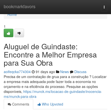
Home
bookmarkfavors
Togg
navi
Home
1
Aluguel de Guindaste:
Encontre a Melhor Empresa
para Sua Obra
aoifeqcka774304
91 days ago
News
Discuss
Precisa de um contratação de grua para a construção ? Localizar
a empresa mais adequada pode fazer toda a economia no
orçamento e na eficiência do processo. Pesquise as opções
disponíveis,
https://munck.ms/locacao-de-guindaste/inocencia-
ms/munck-para-obra
Comments
Who Upvoted