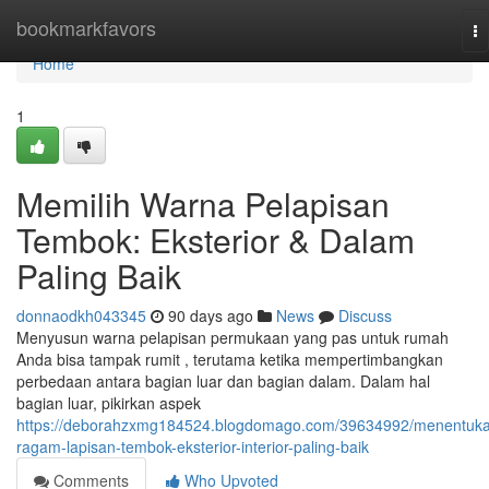
Home
bookmarkfavors
To
na
Home
1
Memilih Warna Pelapisan
Tembok: Eksterior & Dalam
Paling Baik
donnaodkh043345
90 days ago
News
Discuss
Menyusun warna pelapisan permukaan yang pas untuk rumah
Anda bisa tampak rumit , terutama ketika mempertimbangkan
perbedaan antara bagian luar dan bagian dalam. Dalam hal
bagian luar, pikirkan aspek
https://deborahzxmg184524.blogdomago.com/39634992/menentuk
ragam-lapisan-tembok-eksterior-interior-paling-baik
Comments
Who Upvoted