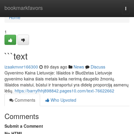
Home
bookmarkfavors
Togg
navi
Home
1
```text
izaakmvvr166300
89 days ago
News
Discuss
Gyvenimo Kaina Lietuvoje: Išlaidos ir Biudžetas Lietuvoje
gyvenimo kaina šiais metais kelia nerimą daugelio žmonių.
Išlaidos maistui, būstui ir transportui yra didelę proporciją asmenų
lėšų.
https://barryfhhj898842.pages10.com/text-76622662
Comments
Who Upvoted
Comments
Submit a Comment
No HTML