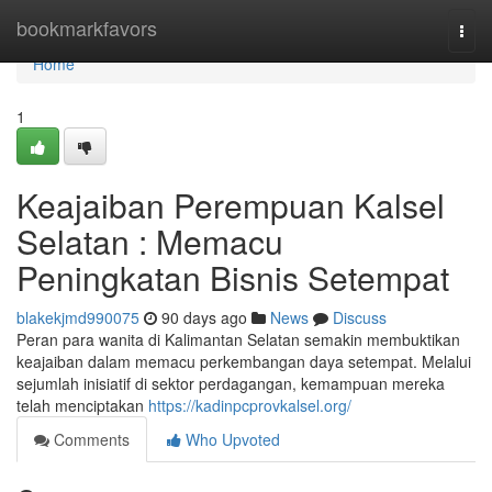
Home
bookmarkfavors
Togg
navi
Home
1
Keajaiban Perempuan Kalsel
Selatan : Memacu
Peningkatan Bisnis Setempat
blakekjmd990075
90 days ago
News
Discuss
Peran para wanita di Kalimantan Selatan semakin membuktikan
keajaiban dalam memacu perkembangan daya setempat. Melalui
sejumlah inisiatif di sektor perdagangan, kemampuan mereka
telah menciptakan
https://kadinpcprovkalsel.org/
Comments
Who Upvoted