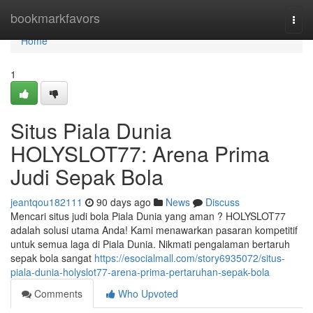
Home
bookmarkfavors
Togg
navi
Home
1
Situs Piala Dunia
HOLYSLOT77: Arena Prima
Judi Sepak Bola
jeantqou182111
90 days ago
News
Discuss
Mencari situs judi bola Piala Dunia yang aman ? HOLYSLOT77
adalah solusi utama Anda! Kami menawarkan pasaran kompetitif
untuk semua laga di Piala Dunia. Nikmati pengalaman bertaruh
sepak bola sangat
https://esocialmall.com/story6935072/situs-
piala-dunia-holyslot77-arena-prima-pertaruhan-sepak-bola
Comments
Who Upvoted