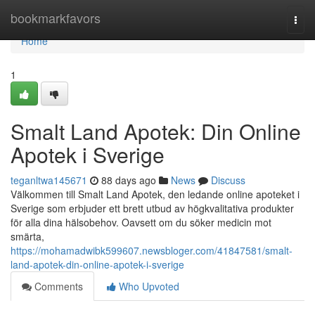
Home
bookmarkfavors
Togg
navi
Home
1
Smalt Land Apotek: Din Online
Apotek i Sverige
teganltwa145671
88 days ago
News
Discuss
Välkommen till Smalt Land Apotek, den ledande online apoteket i
Sverige som erbjuder ett brett utbud av högkvalitativa produkter
för alla dina hälsobehov. Oavsett om du söker medicin mot
smärta,
https://mohamadwibk599607.newsbloger.com/41847581/smalt-
land-apotek-din-online-apotek-i-sverige
Comments
Who Upvoted