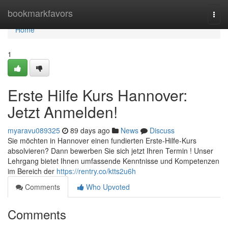
Home
bookmarkfavors
Togg
navi
Home
1
Erste Hilfe Kurs Hannover:
Jetzt Anmelden!
myaravu089325
89 days ago
News
Discuss
Sie möchten in Hannover einen fundierten Erste-Hilfe-Kurs
absolvieren? Dann bewerben Sie sich jetzt Ihren Termin ! Unser
Lehrgang bietet Ihnen umfassende Kenntnisse und Kompetenzen
im Bereich der
https://rentry.co/ktts2u6h
Comments
Who Upvoted
Comments