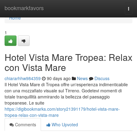
Home
bookmarkfavors
Togg
navi
Home
1
Hotel Vista Mare Tropea: Relax
con Vista Mare
chiararhhw984359
90 days ago
News
Discuss
Il Hotel Vista Mare di Tropea offre un'esperienza indimenticabile
con una mozzafiato visuale sul Tirreno. Godetevi momenti di
totale tranquillità ammirando la bellezza del paesaggio
tropeanese. Le suite
https://digibookmarks.com/story21391179/hotel-vista-mare-
tropea-relax-con-vista-mare
Comments
Who Upvoted